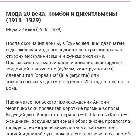
Мода 20 века. Томбои и джентльмены
(1918–1929)
Мода 20 века (1918–1929)
После окончания войны, в “сумасшедшие” двадцатые
годы, женская мода последовательно развивалась в
сторону маскулинизации и функционализма.
Прогрессивная эмансипация и влияние авангардных
тенденций в искусстве (кубизм, конструктивизм)
сделали тип “сорванца” (à la garçonne) или
томбоя самым модным в середине 20-х годов прошлого
века.
Парикмахер польского происхождения Антони
Черпликовски продвигал короткие прямые волосы.
Ведущий дизайнер этого периода — Г. Шанель (Коко) —
женщинам, ведущим активный образ жизни, предлагала
наряды с геометрическими линиями, заниженной
талией и длиной чуть ниже колен: платье из двух частей