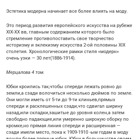
Эстетика модерна начинает все более влиять на моду.
Это период развития европейского искусства на рубеже
XIX-XX вв, главным содержанием которого было
стремление противопоставить свое творчество
историзму и эклекизму искусства 2-ой половины XIX
столетия. Хронологические рамки стиля «модерн»
очень узки — 30 лет(1886-1914).
Мерцалова 4 том.
Юбки кроились так,чтобы спереди лежать ровно до
земли,а сзади волочиться несколько дюймов по земле.
Они могли иметь от 5-ти до 9-ти клиньев,прямых
спереди и расклешенных сзади,что сдвигал ширину
назад,или складки,зашитые до уровня колен,а затем
свободно падающие,или умеренно широкую оборку по
кромке,но прямая линия спереди и расширенная —
сзади имели место, пока к 1909-1910 -ым годам в моду
вошли более прямые юбки. Юбки в большинстве своем