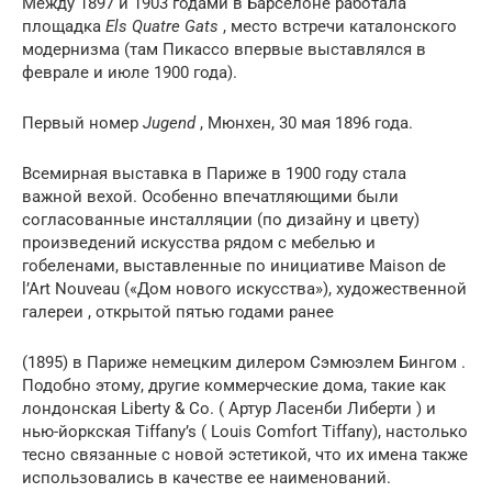
Между 1897 и 1903 годами в
Барселоне
работала
площадка
Els Quatre Gats
, место встречи
каталонского
модернизма (там
Пикассо
впервые выставлялся
в
феврале и июле 1900 года).
Первый номер
Jugend
, Мюнхен, 30 мая 1896 года.
Всемирная выставка в Париже в 1900 году стала
важной вехой. Особенно впечатляющими были
согласованные инсталляции (по дизайну и цвету)
произведений искусства рядом с мебелью и
гобеленами, выставленные по инициативе Maison de
l’Art Nouveau («Дом нового искусства»), художественной
галереи , открытой пятью годами ранее
(1895) в Париже немецким дилером Сэмюэлем Бингом .
Подобно этому, другие коммерческие дома, такие как
лондонская Liberty & Co. ( Артур Ласенби Либерти ) и
нью-йоркская Tiffany’s ( Louis Comfort Tiffany), настолько
тесно связанные с новой эстетикой, что их имена также
использовались в качестве ее наименований.