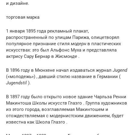
и дизайне.
торговая марка
1 января 1895 года рекламный плакат,
распространенный по улицам Парижа, олицетворял
популярное признание стиля
модерн
в пластических
искусствах: это был
Альфонс Муха
и представляла
актрису
Сару Бернар
в
Жисмонде
.
В 1896 году в
Мюнхене
начал издаваться журнал
Jugend
(«молодежь») , давший стилю название в Германии (
Jugendstil
).
В 1897 году было открыто новое здание
Чарльза Ренни
Макинтоша
Школы искусств
Глазго
.
Группа художников
из этого города, возглавляемая Макинтошем и
отождествляемая с модернистским движением, будет
известна как
Школа Глазго
.