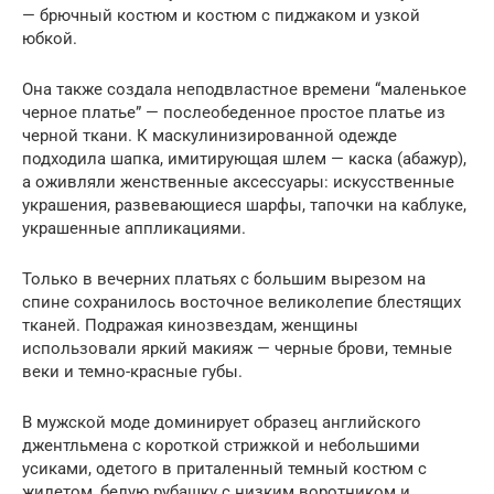
— брючный костюм и костюм с пиджаком и узкой
юбкой.
Она также создала неподвластное времени “маленькое
черное платье” — послеобеденное простое платье из
черной ткани. К маскулинизированной одежде
подходила шапка, имитирующая шлем — каска (абажур),
а оживляли женственные аксессуары: искусственные
украшения, развевающиеся шарфы, тапочки на каблуке,
украшенные аппликациями.
Только в вечерних платьях с большим вырезом на
спине сохранилось восточное великолепие блестящих
тканей. Подражая кинозвездам, женщины
использовали яркий макияж — черные брови, темные
веки и темно-красные губы.
В мужской моде доминирует образец английского
джентльмена с короткой стрижкой и небольшими
усиками, одетого в приталенный темный костюм с
жилетом, белую рубашку с низким воротником и