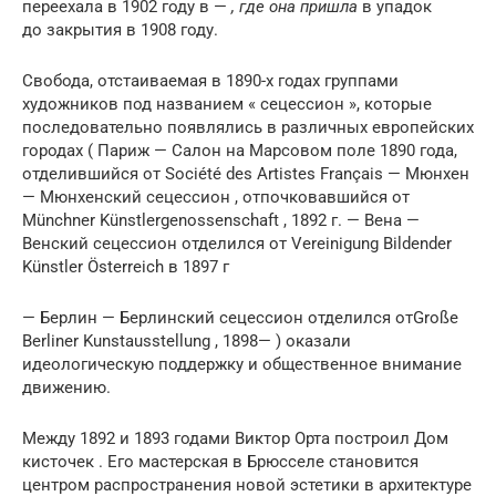
переехала в 1902 году в
—
, где она пришла
в упадок
до закрытия в 1908 году.
Свобода, отстаиваемая в 1890-х годах группами
художников под названием « сецессион », которые
последовательно появлялись в различных европейских
городах ( Париж — Салон на Марсовом поле 1890 года,
отделившийся от Société des Artistes Français — Мюнхен
— Мюнхенский сецессион , отпочковавшийся от
Münchner Künstlergenossenschaft , 1892 г. — Вена —
Венский сецессион отделился от Vereinigung Bildender
Künstler Österreich в 1897 г
— Берлин — Берлинский сецессион отделился отGroße
Berliner Kunstausstellung , 1898— ) оказали
идеологическую поддержку и общественное внимание
движению.
Между 1892 и 1893 годами
Виктор Орта
построил
Дом
кисточек
.
Его мастерская в
Брюсселе
становится
центром распространения новой эстетики в архитектуре