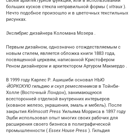
своей архитектурной функции;
или в использовании
больших кусков стекла неправильной формы (
vitraux
).
Нечто подобное произошло и в цветочных текстильных
рисунках.
Экслибрис
дизайнера
Коломана Мозера
.
Первым дизайном, однозначно отождествляемым с
новым стилем, является обложка книги 1883 года,
посвященной церквям, написанной
Кристофером
Реном
дизайнером и архитектором
Артуром Макмердо
.
В 1999 году
Карлес Р. Ашишиби
основал НЬЮ
-ЙОРКСКУЮ гильдию и скул ремесленников
в
Тойнби-
Холле
(Восточный Лондон), занимающуюся
всесторонней отделкой внутренних интерьеров
(кованое железо, украшения, эмаль и мебель). После
закрытия
Kelmscott Press
Уильяма Морриса
в 1897
году
Эшби использовал опыт многих своих рабочих для
расширения своего бизнеса в полиграфической
промышленности (
Essex House Press
). Гильдия