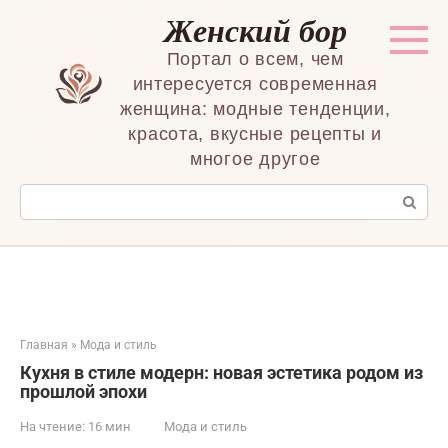
Перейти
Женский бор
к
контенту
Портал о всем, чем
интересуется современная
женщина: модные тенденции,
красота, вкусные рецепты и
многое другое
Поиск:
Главная
»
Мода и стиль
Кухня в стиле модерн: новая эстетика родом из
прошлой эпохи
На чтение:
16 мин
Мода и стиль