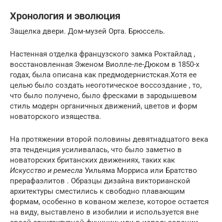
Хронология и эволюция
Защелка двери.
Дом-музей Орта.
Брюссель.
Настенная отделка французского замка Роктайлад
,
восстановленная
Эженом Виолле-ле-Дюком
в 1850-х
годах,
была описана как предмодернистская.Хотя ее
целью было создать
неоготическое
воссоздание , то,
что было получено, было фресками в зародышевом
стиль модерн органичных движений, цветов и форм
новаторского изящества.
На протяжении второй половины
девятнадцатого
века
эта тенденция усиливалась, что было заметно в
новаторских британских движениях, таких как
Искусство и ремесла
Уильяма
Морриса
или
Братство
прерафаэлитов
.
Образцы дизайна
викторианской
архитектуры
сместились к свободно плавающим
формам, особенно в кованом железе, которое остается
на виду, выставлено в изобилии и используется вне