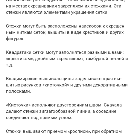
на местах скре­щивания закрепляем их стеж­ками. Эти
стежки являются элементами украшения сетки.
Стежки могут быть располо­жены наискосок к скрещен­
ным ниткам сеток, вышиты в виде крестиков и других
фигурок.
Квадратики сетки могут за­полняться разными швами:
«крестиком», двойным «кре­стиком», тамбурной петлей и
т.д.
Владимирские вышиваль­щицы заделывают края вы­
шитых рисунков «кисточкой» и другими декоративными
по­лосками.
«Кисточки» исполняют дву­сторонним швом. Сначала
де­лают стежки зигзагообразной линии, а соседние
соединяют под прямым углом.
Стежки вышивают приемом «роспи­си», при обратном