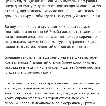
центру круга. Сделав стежок, иглу выкалываем рядом
впе­ред по контуру, делаем сте­жок на противоположную
сторону, протягиваем нитку до конца и выкалываем ря­
дом по контуру, чтобы сде­лать следующий стежок, и т.д.
Во внутренней части круга стежки кладем гораздо
плотней, чем по внешней. Что­бы сохранить правильное
на­правление стежков, часть из них делаем короче, но
иглу выкалываем всегда с контура внутреннего круга,
после чего делаем длинный стежок до внешнего.
Большие закругленные де­тали лучше вышивать, пере­
крывая каждый длинный сте­жок более коротким, что
раз­режает внешний контур края и делает более плотной
гладь по внутреннему кругу.
Напри­мер, при вышивке круга дела­ем стежки от центра
к краю, иглу выкалываем по внешнему краю слева,
ниже от стеж­ка, а вкалываем, не доходя до внутреннего
круга, справа от стежка. Второй стежок пе­рекрыл
первый. Теперь выка­лываем по внутреннему кругу и