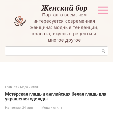
Перейти
Женский бор
к
контенту
Портал о всем, чем
интересуется современная
женщина: модные тенденции,
красота, вкусные рецепты и
многое другое
Поиск:
Главная
»
Мода и стиль
Мстёрская гладь и английская белая гладь для
украшения одежды
На чтение:
24 мин
Мода и стиль