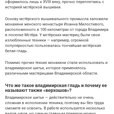
оформилось лишь к XVIII веку, прочно переплетаясь с
историей мстёрской вышивки.
Основу мстёрского вышивального промысла заложили
монахини женского монастыря Иоанна Милостивого,
расположенного в 100 километрах от города Владимира
в поселке Мстёра. У мстёрских мастериц были свои
излюбленные техники — например, огромной
популярностью пользовалась тончайшая мстёрская
белая гладь.
Помимо прочих техник монахини стали использовать и
владимирское шитье, которое применялось
различными мастерицами Владимирской области.
Что же такое владимирская гладь и почему ее
называют также «верхошов»?
Владимирское шитье — действительно не очень
сложная в исполнении техника, поэтому вы без труда
сможете ее освоить. В работе используется несколько
видов швов, но самым главным приемом можно