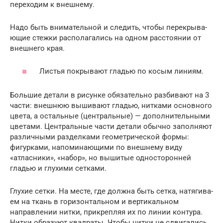
переходим к внешнему.
Надо быть внимательной и следить, чтобы перекрыва­
ющие стежки располагались на одном расстоянии от
вне­шнего края.
Листья покрывают гладью по косым линиям.
Большие детали в рисунке обязательно разбивают на 3
части: внешнюю вышива­ют гладью, нитками основно­го
цвета, а остальные (цен­тральные) — дополнительны­ми
цветами. Центральные ча­сти детали обычно заполняют
различными разделками гео­метрической формы:
фигур­ками, напоминающими по внешнему виду
«атласники», «набор», но вышитые одно­сторонней
гладью и глухими сетками.
Глухие сетки. На месте, где должна быть сетка, натягива­
ем на ткань в горизонтальном и вертикальном
направлении нитки, прикрепляя их по ли­нии контура.
Нитки образуют квадраты. Чтобы нитки не сдвигались,