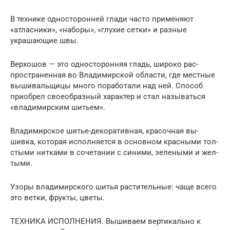
В технике односторонней глади часто применяют
«атласники», «наборы», «глухие сетки» и разные
украшающие швы.
Верхошов — это односто­ронняя гладь, широко рас­
пространенная во Владимир­ской области, где местные
вышивальщицы много пора­ботали над ней. Способ
при­обрел своеобразный харак­тер и стал называться
«вла­димирским шитьем».
Владимирское шитье-де­коративная, красочная вы­
шивка, которая исполняется в основном красными тол­
стыми нитками в сочетании с синими, зелеными и жел­
тыми.
Узоры владимирского шитья растительные: чаще всего
это ветки, фрукты, цветы.
ТЕХНИКА ИСПОЛНЕНИЯ. Вышиваем вертикально к