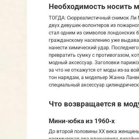
Необходимость носить 
ТОГДА: Сюрреалистичный снимок Ли М
двух девушек-волонтеров из пожарно
стал одним из символов лондонских б
гражданскому населению уже выдавал
нанести химический удар. Последнего
превратить сумку с противогазом, кот
модный аксессуар. Заголовки парижс
за что не откажутся от моды из-за во
тон нарядам, а модельер Жанна Ланве
специальный аксессуар цилиндрическ
Что возвращается в мод
Мини-юбка из 1960‑х
До второй половины XX века женщины 
космическая эра вдохновила дизайнер