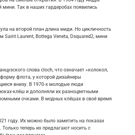
 мини. Так в наших гардеробах появились
нула на второй план длина миди. Но цикличность
aint Lau­rent, Bot­te­ga Vene­ta, Dsquared2, мини
нцузского слова cloch, что означает «колокол,
ь форму флота, у которой дизайнеры
иеся внизу. В 1970‑х молодые люди
рюках-клёш и дополняли их разноцветными
громными очками. В модных клёшах в своё время
021 году. Их можно было заметить на показах
ain. Только теперь их предлагают носить с