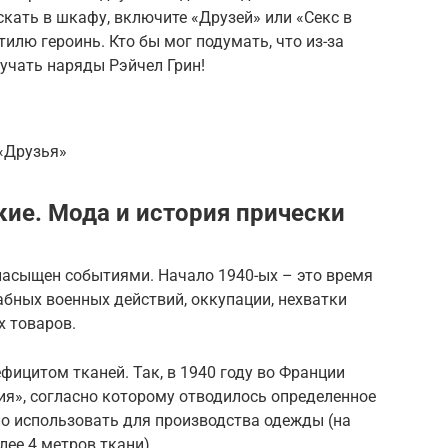
скать в шкафу, включите «Друзей» или «Секс в
илю героинь. Кто бы мог подумать, что из-за
учать наряды Рэйчел Грин!
1
 «Друзья»
кие. Мода и история прически
насыщен событиями. Начало 1940-ых – это время
бных военных действий, оккупации, нехватки
х товаров.
ефицитом тканей. Так, в 1940 году во Франции
ия», согласно которому отводилось определенное
ло использовать для производства одежды (на
лее 4 метров ткани).