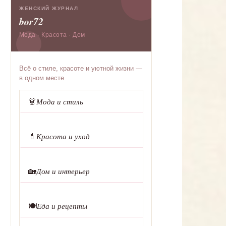
ЖЕНСКИЙ ЖУРНАЛ
bor72
Мода · Красота · Дом
Всё о стиле, красоте и уютной жизни —
в одном месте
👗
Мода и стиль
💄
Красота и уход
🏡
Дом и интерьер
🍽️
Еда и рецепты