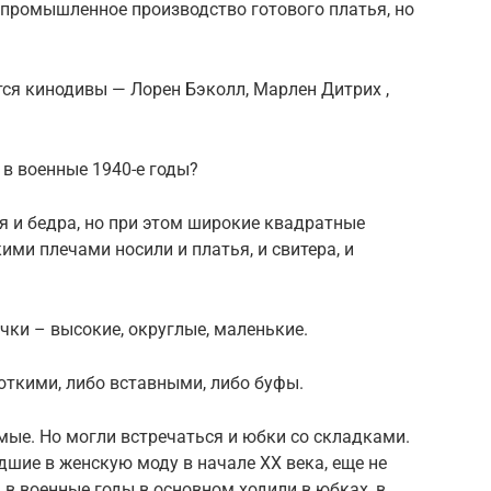
 промышленное производство готового платья, но
тся кинодивы — Лорен Бэколл, Марлен Дитрих ,
и в военные 1940-е годы?
ия и бедра, но при этом широкие квадратные
ими плечами носили и платья, и свитера, и
чки – высокие, округлые, маленькие.
откими, либо вставными, либо буфы.
мые. Но могли встречаться и юбки со складками.
дшие в женскую моду в начале ХХ века, еще не
в военные годы в основном ходили в юбках, в