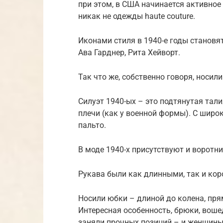
при этом, в США начинается активное
никак не одежды haute couture.
Иконами стиля в 1940-е годы становя
Ава Гарднер, Рита Хейворт.
Так что же, собственно говоря, носил
Силуэт 1940-ых – это подтянутая тал
плечи (как у военной формы). С широк
пальто.
В моде 1940-х присутствуют и воротни
Рукава были как длинными, так и кор
Носили юбки – длиной до колена, пря
Интересная особенность, брюки, воше
заняли прочных позиций – и женщины 