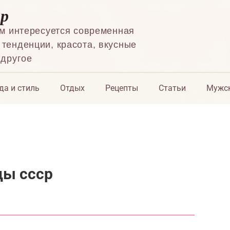
ор
ем интересуется современная
тенденции, красота, вкусные
 другое
да и стиль
Отдых
Рецепты
Статьи
Мужск
ды ссср