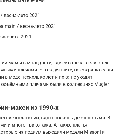
объёмными плечами.
 / весна-лето 2021
l­main / весна-лето 2021
сна-лето 2021
ии мамы в молодости, где её запечатлели в тех
ными плечами. Что ж, узнайте, не сохранился ли
и в моде несколько лет и пока не уходят
с объёмными плечами были в коллекциях Mugler,
ки-макси из 1990‑х
-летние коллекции, вдохновляясь девяностыми. В
ами и много трикотажа. А также платья-
оторых на подиум выходили модели Mis­soni и