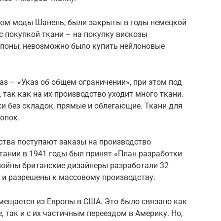
Дом моды Шанель, были закрыты в годы немецкой
 покупкой ткани – на покупку вискозы
упоны, невозможно было купить нейлоновые
з – «Указ об общем ограничении», при этом под
так как на их производство уходит много ткани.
ки без складок, прямые и облегающие. Ткани для
опок.
рства поступают заказы на производство
тании в 1941 годы был принят «План разработки
 войны британские дизайнеры разработали 32
 и разрешены к массовому производству.
смещается из Европы в США. Это было связано как
 так и с их частичным переездом в Америку. Но,