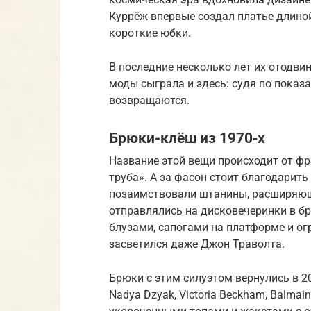
Куррёж впервые создал платье длиной
короткие юбки.
В последние несколько лет их отодви
моды сыграла и здесь: судя по показам S
возвращаются.
Брюки-клёш из 1970‑х
Название этой вещи происходит от фра
труба». А за фасон стоит благодарит
позаимствовали штанины, расширяющ
отправлялись на дисковечеринки в б
блузами, сапогами на платформе и о
засветился даже Джон Траволта.
Брюки с этим силуэтом вернулись в 2
Nadya Dzyak, Vic­to­ria Beck­ham, Bal­m