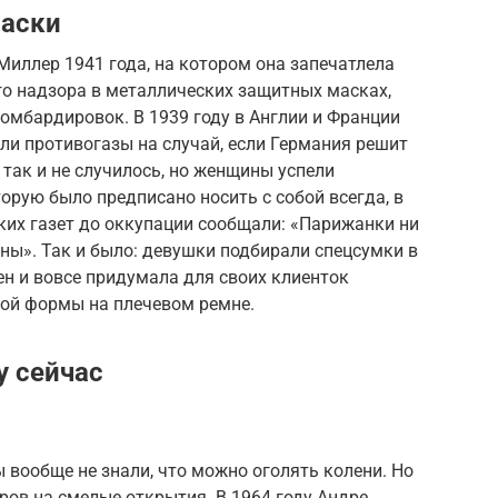
маски
иллер 1941 года, на котором она запечатлела
го надзора в металлических защитных масках,
омбардировок. В 1939 году в Англии и Франции
и противогазы на случай, если Германия решит
 так и не случилось, но женщины успели
орую было предписано носить с собой всегда, в
ких газет до оккупации сообщали: «Парижанки ни
йны». Так и было: девушки подбирали спецсумки в
н и вовсе придумала для своих клиенток
ой формы на плечевом ремне.
у сейчас
вообще не знали, что можно оголять колени. Но
ов на смелые открытия. В 1964 году Андре