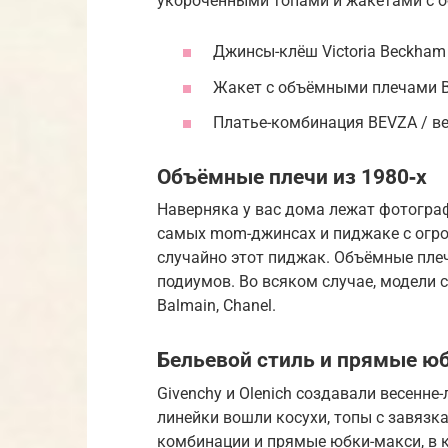
укороченными топами и жакетами с 
Джинсы-клёш Vic­to­ria Beck­ham
Жакет с объёмными плечами Ba
Платье-комбинация BEVZA / ве
Объёмные плечи из 1980‑х
Наверняка у вас дома лежат фотограф
самых mom-джинсах и пиджаке с огром
случайно этот пиджак. Объёмные плеч
подиумов. Во всяком случае, модели 
Bal­main, Chanel.
Бельевой стиль и прямые юб
Givenchy и Olenich создавали весенне
линейки вошли косухи, топы с завязк
комбинации и прямые юбки-макси, в к